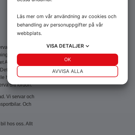
Läs mer om vår användning av cookies och
behandling av personuppgifter på vår
webbplats.
VISA
DETALJER
ervar och
ing för att även
JA
NEJ
OK
JA
NEJ
et AD-
NÖDVÄNDIG
INSTÄLLNINGAR
et är tryggt att
AVVISA ALLA
lle hända, eller
JA
NEJ
JA
NEJ
rva ditt fordon.
MARKNADSFÖRING
STATISTIK
ad. Vi servar och
sportbilar. Och
bil hos oss. Allt