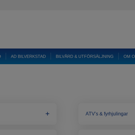
D
AD BILVERKSTAD
BILVÅRD & UTFÖRSÄLJNING
OM O
ATV's & fyrhjulingar